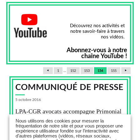
Découvrez nos activités et
notre savoir-faire à travers
nos vidéos.
Abonnez-vous à notre
chaîne YouTube !
1
…
152
153
154
155
COMMUNIQUÉ DE PRESSE
5 octobre 2016
LPA-CGR avocats accompagne Primonial
REIM dans le cadre de l’acquisition de 68
Nous utilisons des cookies pour mesurer la
établissements médicalisés en Allemagne
fréquentation de notre site et pour vous proposer une
expérience utilisateur fondée sur l’interactivité avec
d’autres plateformes (vidéos, réseaux sociaux,