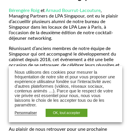
Bérengère Roig
et
Arnaud Bourrut-Lacouture
,
Managing Partners de LPA Singapour, ont eu le plaisir
d’accueillir plusieurs alumni de notre bureau de
Singapour dans les locaux de LPA Law à Paris, à
l’occasion de la deuxième édition de notre cocktail-
déjeuner networking.
Réunissant d’anciens membres de notre équipe de
Singapour qui ont accompagné le développement du
cabinet depuis 2018, cet événement a été une belle
occasion de se retrouver, de célébrer leurs réussites et
parcours professionnels, et de partager les dernières
Nous utilisons des cookies pour mesurer la
actualités et activités du cabinet.
fréquentation de notre site et pour vous proposer une
expérience utilisateur fondée sur l’interactivité avec
d’autres plateformes (vidéos, réseaux sociaux,
Nous sommes fiers du chemin parcouru par nos alumni
contenus animés …). Parce que le respect de votre
et reconnaissants de pouvoir entretenir ces liens
vie privée est essentiel pour nous, nous vous
durables au fil des années, par-delà les juridictions et
laissons le choix de les accepter tous ou de les
les secteurs d’activité.
paramétrer.
Personnaliser
OK, tout accepter
Un grand merci à tous ceux qui nous ont rejoints pour
ce moment de convivialité.
Au plaisir de nous retrouver pour une prochaine