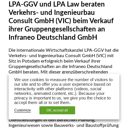
LPA-GGV und LPA Law beraten
Verkehrs- und Ingenieurbau
Consult GmbH (VIC) beim Verkauf
ihrer Gruppengesellschaften an
Infraneo Deutschland GmbH
Die internationale Wirtschaftskanzlei LPA-GGV hat die
Verkehrs- und Ingenieurbau Consult GmbH (VIC) mit
Sitz in Potsdam erfolgreich beim Verkauf ihrer
Gruppengesellschaften an die Infraneo Deutschland
GmbH beraten. Mit dieser grenzüberschreitenden
Transaktion werden die verkauften
We use cookies to measure the number of visitors to
Gruppengesellschaften der VIC Teil der internationalen
our site and to offer you a user experience based on
Infraneo-Gruppe, einem führenden Spezialisten für
interactivity with other platforms (videos, social
networks, animated content, etc.). Because your
Infrastruktur-Asset-Integrity in Europa und
privacy is important to us, we give you the choice to
Portfoliounternehmen des französischen Private-
accept them all or to set them.
Equity-Fonds Seven2 (ehemals Apax Partners).
Customize
OK, accept all
VIC bietet seit über 70 Jahren umfassende
Dienstleistungen in den Bereichen Planung,
Ingenieurwesen sowie Bauwerks- und Baustoffprüfung