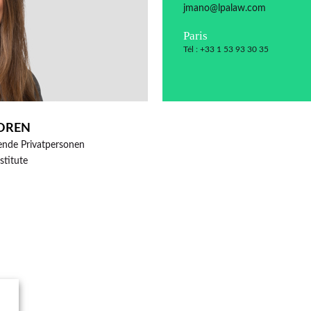
jmano@lpalaw.com
Paris
Tél : +33 1 53 93 30 35
OREN
ende Privatpersonen
nstitute