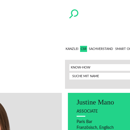
KANZLEI
CSR
SACHVERSTAND
SMART O
KNOW-HOW
Justine Mano
ASSOCIATE
Paris Bar
Französisch, Englisch