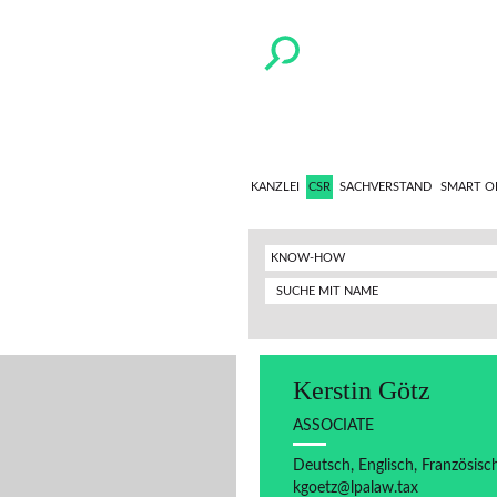
KANZLEI
CSR
SACHVERSTAND
SMART O
KNOW-HOW
Kerstin Götz
ASSOCIATE
Deutsch, Englisch, Französisc
kgoetz@lpalaw.tax