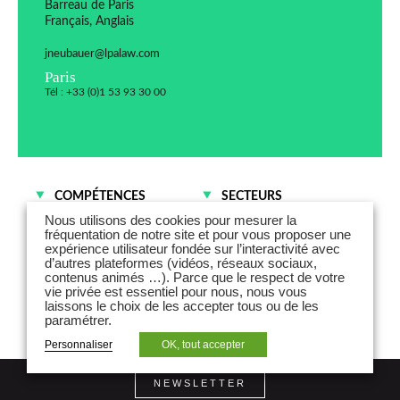
Barreau de Paris
Français, Anglais
jneubauer@lpalaw.com
Paris
Tél : +33 (0)1 53 93 30 00
COMPÉTENCES
SECTEURS
Contentieux des affaires
Commerce et
Nous utilisons des cookies pour mesurer la
Distribution
fréquentation de notre site et pour vous proposer une
expérience utilisateur fondée sur l’interactivité avec
Institutions financières
d’autres plateformes (vidéos, réseaux sociaux,
Industries
contenus animés …). Parce que le respect de votre
vie privée est essentiel pour nous, nous vous
laissons le choix de les accepter tous ou de les
paramétrer.
Personnaliser
OK, tout accepter
NEWSLETTER