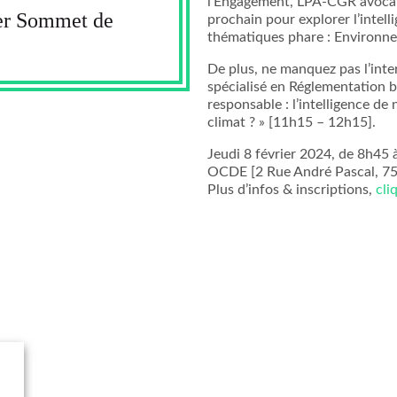
l’Engagement, LPA-CGR avocats
er Sommet de
prochain pour explorer l’intell
thématiques phare : Environne
De plus, ne manquez pas l’int
spécialisé en Réglementation b
responsable : l’intelligence d
climat ? » [11h15 – 12h15].
Jeudi 8 février 2024, de 8h45
OCDE [2 Rue André Pascal, 75
Plus d’infos & inscriptions,
cli