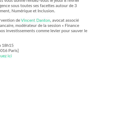
 vous donne rendez-vous le jeudi 8 février
igence sous toutes ses facettes autour de 3
ment, Numérique et Inclusion.
ervention de
Vincent Danton
, avocat associé
ancaire, modérateur de la session « Finance
e nos investissements comme levier pour sauver le
 à 18h15
016 Paris]
quez ici