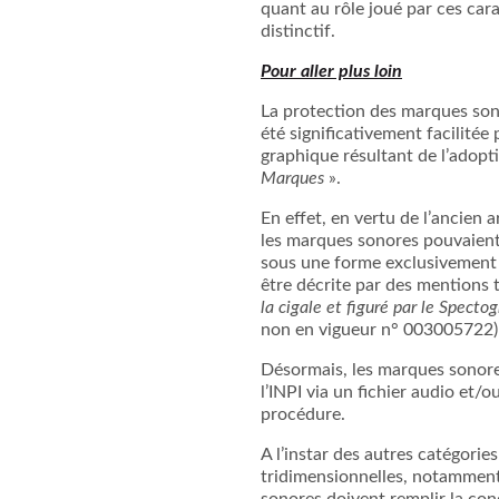
quant au rôle joué par ces car
distinctif.
Pour aller plus loin
La protection des marques sono
été significativement facilitée
graphique résultant de l’adopt
Marques
».
En effet, en vertu de l’ancien a
les marques sonores pouvaient 
sous une forme exclusivement 
être décrite par des mentions t
la cigale et figuré par le Spec
non en vigueur n° 003005722) 
Désormais, les marques sonore
l’INPI via un fichier audio et/o
procédure.
A l’instar des autres catégorie
tridimensionnelles, notamment
sonores doivent remplir la cond