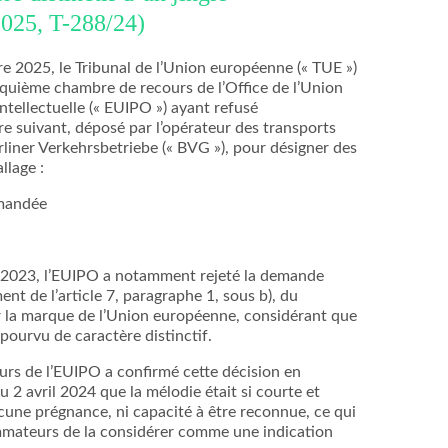
025, T-288/24)
e 2025, le Tribunal de l’Union européenne (« TUE »)
nquième chambre de recours de l’Office de l’Union
ntellectuelle (« EUIPO ») ayant refusé
re suivant, déposé par l’opérateur des transports
erliner Verkehrsbetriebe (« BVG »), pour désigner des
llage :
mandée
 2023, l’EUIPO a notamment rejeté la demande
nt de l’article 7, paragraphe 1, sous b), du
 la marque de l’Union européenne, considérant que
épourvu de caractère distinctif.
rs de l’EUIPO a confirmé cette décision en
 2 avril 2024 que la mélodie était si courte et
ucune prégnance, ni capacité à être reconnue, ce qui
mmateurs de la considérer comme une indication