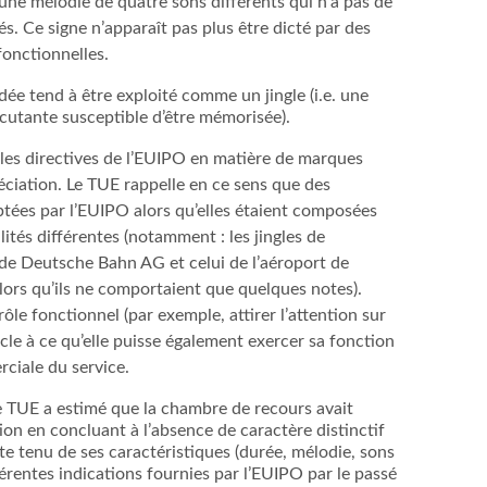
une mélodie de quatre sons différents qui n’a pas de
sés. Ce signe n’apparaît pas plus être dicté par des
fonctionnelles.
e tend à être exploité comme un jingle (i.e. une
cutante susceptible d’être mémorisée).
 les directives de l’EUIPO en matière de marques
ciation. Le TUE rappelle en ce sens que des
tées par l’EUIPO alors qu’elles étaient composées
ités différentes (notamment : les jingles de
ande Deutsche Bahn AG et celui de l’aéroport de
ors qu’ils ne comportaient que quelques notes).
rôle fonctionnel (par exemple, attirer l’attention sur
cle à ce qu’elle puisse également exercer sa fonction
rciale du service.
e TUE a estimé que la chambre de recours avait
on en concluant à l’absence de caractère distinctif
 tenu de ses caractéristiques (durée, mélodie, sons
férentes indications fournies par l’EUIPO par le passé