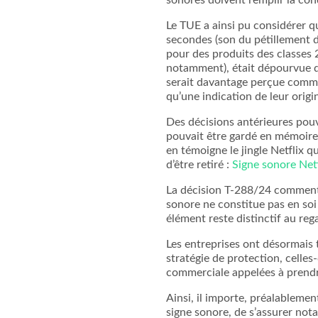
Le TUE a ainsi pu considérer 
secondes (son du pétillement d
pour des produits des classes 2
notamment), était dépourvue de
serait davantage perçue comme
qu’une indication de leur origi
Des décisions antérieures pouv
pouvait être gardé en mémoire 
en témoigne le jingle Netflix qu
d’être retiré :
Signe sonore Netf
La décision T-288/24 commenté
sonore ne constitue pas en soi 
élément reste distinctif au reg
Les entreprises ont désormais 
stratégie de protection, celles
commerciale appelées à prendr
Ainsi, il importe, préalableme
signe sonore, de s’assurer nota