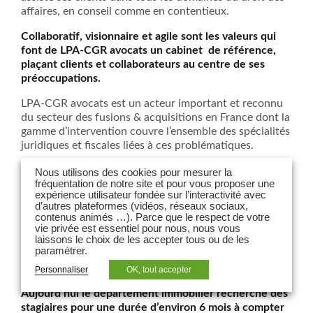
affaires, en conseil comme en contentieux.
Collaboratif, visionnaire et agile sont les valeurs qui
font de LPA-CGR avocats un cabinet de référence,
plaçant clients et collaborateurs au centre de ses
préoccupations.
LPA-CGR avocats est un acteur important et reconnu
du secteur des fusions & acquisitions en France dont la
gamme d’intervention couvre l’ensemble des spécialités
juridiques et fiscales liées à ces problématiques.
LPA-CGR avocats a pour activité d’origine l’immobilier.
Nous utilisons des cookies pour mesurer la
fréquentation de notre site et pour vous proposer une
Le département immobilier du cabinet dispose d’un
expérience utilisateur fondée sur l’interactivité avec
savoir-faire et d’une expérience reconnus dans tous les
d’autres plateformes (vidéos, réseaux sociaux,
domaines de l’immobilier, quel que soit le secteur
contenus animés …). Parce que le respect de votre
d’activité (bureaux, hôtellerie, logements, commerces
vie privée est essentiel pour nous, nous vous
laissons le choix de les accepter tous ou de les
et centres commerciaux, parcs de loisirs, activités
paramétrer.
industrielles et logistiques, résidences de services,
cliniques).
Personnaliser
OK, tout accepter
Aujourd’hui le département immobilier recherche des
stagiaires pour une durée d’environ 6 mois à compter