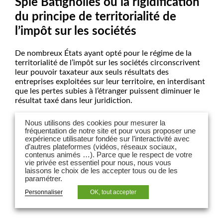
Spie Batignolles ou la rigidification
du principe de territorialité de
l’impôt sur les sociétés
De nombreux États ayant opté pour le régime de la
territorialité de l’impôt sur les sociétés circonscrivent
leur pouvoir taxateur aux seuls résultats des
entreprises exploitées sur leur territoire, en interdisant
que les pertes subies à l’étranger puissent diminuer le
résultat taxé dans leur juridiction.
Dans leur dernier article « Affaire Groupe Spie
Nous utilisons des cookies pour mesurer la
Batignolles ou la rigidification du principe de
fréquentation de notre site et pour vous proposer une
territorialité de l’impôt sur les sociétés » , paru dans
expérience utilisateur fondée sur l’interactivité avec
Option Finance ,
Mathieu Selva-Roudon
, avocat
d’autres plateformes (vidéos, réseaux sociaux,
contenus animés …). Parce que le respect de votre
associé, et
Guillaume Saleh
, avocat en droit fiscal,
vie privée est essentiel pour nous, nous vous
analysent les récentes évolutions jurisprudentielles en
laissons le choix de les accepter tous ou de les
la matière.
paramétrer.
Pour lire l’article,
cliquez ici.
Personnaliser
OK, tout accepter