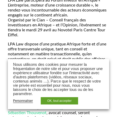
LPA Law participera au Forum Investir en Afrique «
L’entreprise, moteur d’une croissance durable », le
rendez-vous incontournable des acteurs économiques
engagés sur le continent africain.
Organisé par le Cian – Conseil français des
investisseurs en Afrique – et l’Opinion, l’événement se
tiendra le mardi 29 avril au Novotel Paris Centre Tour
Eiffel.
LPA Law dispose d’une pratique Afrique forte et d’une
offre transversale unique, tant en conseil et
notamment en matière transactionnelle, qu’en
contentieux, en droit privé et droit public des affaires.
Composée d’une cinquantaine d’avocats et d’associés,
Nous utilisons des cookies pour mesurer la
fréquentation de notre site et pour vous proposer une
l’équipe s’organise autour de ses desks parisiens et ses
expérience utilisateur fondée sur l’interactivité avec
implantations sur le continent africain, au travers de
d’autres plateformes (vidéos, réseaux sociaux,
ses bureaux au Maghreb (Casablanca et Alger) et en
contenus animés …). Parce que le respect de votre
Afrique subsaharienne (Cameroun), mais également à
vie privée est essentiel pour nous, nous vous
Dubaï et en Asie (Japon, Chine, Hong Kong, Singapour,
laissons le choix de les accepter tous ou de les
Vietnam), pour renforcer les synergies Afrique-Asie et
paramétrer.
consolider l’axe stratégique Moyen-Orient/Afrique.
Personnaliser
OK, tout accepter
Romain Berthon
,
Pierre Marly
, avocats associés et
Sébastien Thouvenot
, avocat counsel, seront