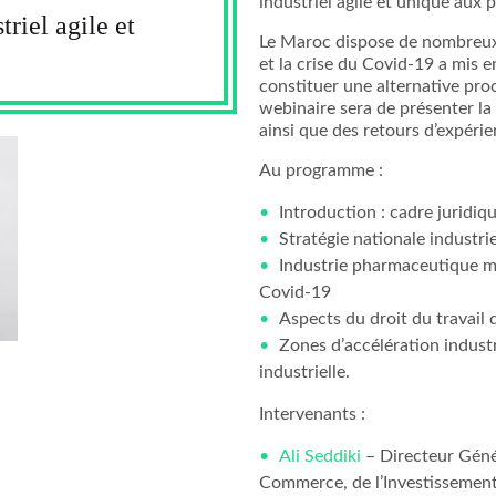
industriel agile et unique aux p
riel agile et
Le Maroc dispose de nombreux a
et la crise du Covid-19 a mis e
constituer une alternative pro
webinaire sera de présenter la 
ainsi que des retours d’expéri
Au programme :
Introduction : cadre juridique
Stratégie nationale industri
Industrie pharmaceutique ma
Covid-19
Aspects du droit du travail 
Zones d’accélération industr
industrielle.
Intervenants :
Ali Seddiki
– Directeur Génér
Commerce, de l’Investissemen