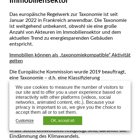
Immobiliensektor
Das europäische Regelwerk zur Taxonomie ist seit
Januar 2022 in Frankreich anwendbar. Die Taxonomie
ist weitgehend unbekannt, obwohl sie eine große
Anzahl von Akteuren im Immobiliensektor und dem
aktuellen Trend zu energiesparenden Gebäuden
entspricht.
Immobilien können als „taxonomiekompatible“ Aktivität
gelten
Die Europäische Kommission wurde 2019 beauftragt,
eine Taxonomie – d.h. eine Klassifizierung
„nachhaltiger“ Wirtschaftstätigkeiten – zu erstellen, um
We use cookies to measure the number of visitors to
einen erheblichen Teil der privaten Investitionen
our site and to offer you a user experience based on
umzulenken und bis 2050 eine CO2-Neutralität zu
interactivity with other platforms (videos, social
erreichen.
networks, animated content, etc.). Because your
privacy is important to us, we give you the choice to
accept them all or to set them.
Die Weichen dafür werden durch die Richtlinie
2020/852 des Europäischen Parlaments und des Rates
Customize
OK, accept all
vom 18. Juni 2020 (sog. Taxonomie-Richtlinie) gestellt,
in der sechs Umweltziele festgelegt sind, darunter die
Eindämmung des Klimawandels.