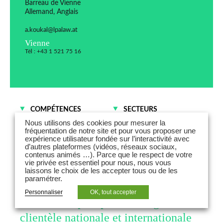
Barreau de Vienne
Allemand, Anglais
a.koukal@lpalaw.at
Vienne
Tél : +43 1 521 75 16
COMPÉTENCES
SECTEURS
Droit de l’Énergie
Technologies - Média -
Nous utilisons des cookies pour mesurer la
Télécommunications
fréquentation de notre site et pour vous proposer une
IP - Technologies - Data
expérience utilisateur fondée sur l’interactivité avec
Commerce et
d’autres plateformes (vidéos, réseaux sociaux,
Distribution
contenus animés …). Parce que le respect de votre
vie privée est essentiel pour nous, nous vous
Alexander Koukal est associé au sein
laissons le choix de les accepter tous ou de les
paramétrer.
du bureau de Vienne de LPA Law. Il
Personnaliser
OK, tout accepter
conseille depuis plus de vingt ans une
clientèle nationale et internationale