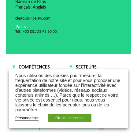
Barreau de Paris
Français, Anglais
clegout@lpalaw.com
Paris
Tél : +33 (0)1 53 93 30 00
COMPÉTENCES
SECTEURS
Difficultés des entreprises
Commerce et
Nous utilisons des cookies pour mesurer la
- Restructuring
Distribution
fréquentation de notre site et pour vous proposer une
expérience utilisateur fondée sur l’interactivité avec
Contentieux des affaires
Industries
d’autres plateformes (vidéos, réseaux sociaux,
Immobilier
contenus animés …). Parce que le respect de votre
vie privée est essentiel pour nous, nous vous
laissons le choix de les accepter tous ou de les
Clémence Legout est associée et
paramétrer.
responsable de la pratique Difficultés
Personnaliser
OK, tout accepter
des entreprises – Restructuring