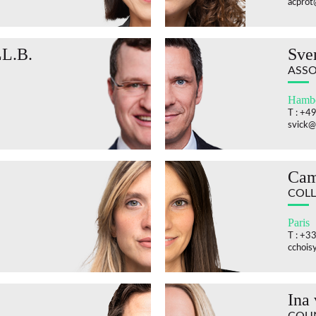
acprot
LL.B.
Sve
ASSO
Hamb
T : +4
svick@
Cam
COLL
Paris
T : +3
cchois
Ina