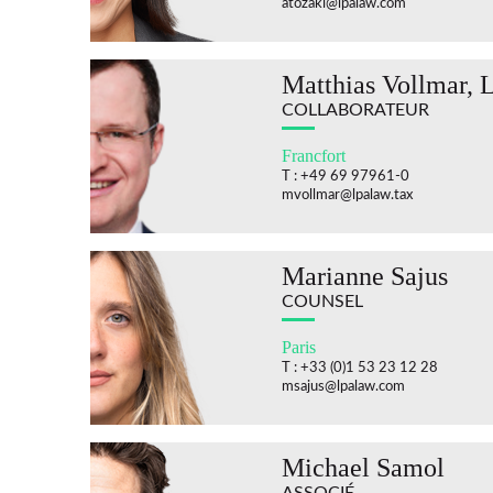
atozaki@lpalaw.com
Matthias Vollmar, 
COLLABORATEUR
Francfort
T : +49 69 97961-0
mvollmar@lpalaw.tax
Marianne Sajus
COUNSEL
Paris
T : +33 (0)1 53 23 12 28
msajus@lpalaw.com
Michael Samol