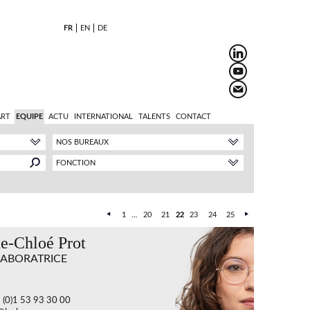
FR
EN
DE
ART
EQUIPE
ACTU
INTERNATIONAL
TALENTS
CONTACT
NOS BUREAUX
FONCTION
1
…
20
21
22
23
24
25
e-Chloé Prot
ABORATRICE
3 (0)1 53 93 30 00