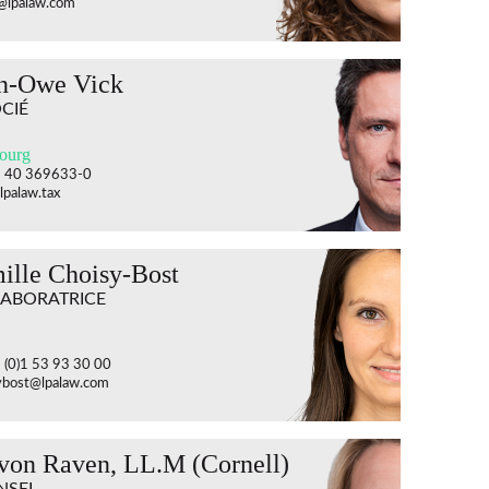
@lpalaw.com
n-Owe Vick
CIÉ
ourg
9 40 369633-0
lpalaw.tax
ille Choisy-Bost
ABORATRICE
3 (0)1 53 93 30 00
ybost@lpalaw.com
 von Raven, LL.M (Cornell)