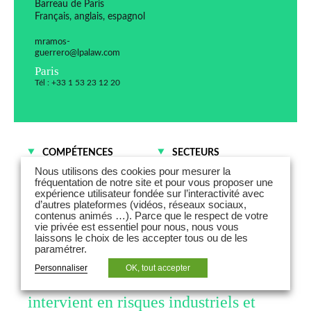
Barreau de Paris
Français, anglais, espagnol
mramos-
guerrero@lpalaw.com
Paris
Tél : +33 1 53 23 12 20
COMPÉTENCES
SECTEURS
Contentieux des affaires
Assurances
Nous utilisons des cookies pour mesurer la
fréquentation de notre site et pour vous proposer une
Risques et Assurances
Industries
expérience utilisateur fondée sur l’interactivité avec
Énergies
d’autres plateformes (vidéos, réseaux sociaux,
contenus animés …). Parce que le respect de votre
Technologies - Média -
vie privée est essentiel pour nous, nous vous
Télécommunications
laissons le choix de les accepter tous ou de les
paramétrer.
Maxime Ramos-Guerrero est avocat
Personnaliser
OK, tout accepter
counsel en contentieux des affaires et
intervient en risques industriels et