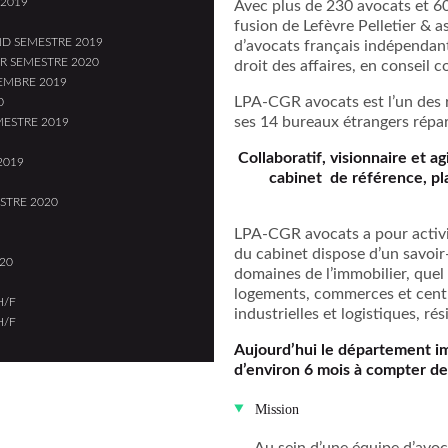
 2019
Avec plus de 230 avocats et 60
fusion de Lefèvre Pelletier & a
ND SEMESTRE 2019
d’avocats français indépendant
ER SEMESTRE 2020
droit des affaires, en conseil
CEMBRE 2019
LPA-CGR avocats est l’un des r
0
ses 14 bureaux étrangers répar
MESTRE 2019
Collaboratif, visionnaire et a
2019
cabinet de référence, pla
ESTRE 2020
LPA-CGR avocats a pour activit
du cabinet dispose d’un savoir
020
domaines de l’immobilier, quel q
logements, commerces et centre
H/F
industrielles et logistiques, ré
H/F
Aujourd’hui le département im
d’environ 6 mois à compter de
Mission