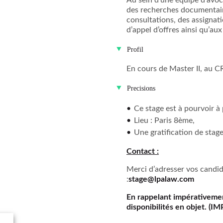
Au sein d’une équipe d’avoca
des recherches documentaire
consultations, des assignat
d’appel d’offres ainsi qu’aux
Profil
En cours de Master II, au C
Precisions
Ce stage est à pourvoir à
Lieu : Paris 8ème,
Une gratification de stage
Contact :
Merci d’adresser vos candida
:
stage@lpalaw.com
En rappelant impérativeme
disponibilités en objet. (I