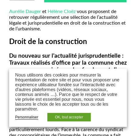
Aurélie Dauger
et
Hélène Cloëz
vous proposent de
retrouver régulièrement une sélection de l’actualité
légale et jurisprudentielle en droit de la construction et
de l’urbanisme.
Droit de la construction
Du nouveau sur l’actualité jurisprudentielle :
Travaux réalisés d’office par la commune chez
une personne privée sur le fondement d’une
Nous utilisons des cookies pour mesurer la
décision annulée : le propriétaire de
fréquentation de notre site et pour vous proposer une
l’immeuble reste tenu de payer
expérience utilisateur fondée sur l’interactivité avec
d’autres plateformes (vidéos, réseaux sociaux,
contenus animés …). Parce que le respect de votre
Cass., civ. 3è, 26 octobre 2022, n°21-12.674, publié au
vie privée est essentiel pour nous, nous vous
bulletin
laissons le choix de les accepter tous ou de les
paramétrer.
Constatant qu’un immeuble érigé sur son territoire
Personnaliser
OK, tout accepter
menaçait ruine, une commune a pris en 2008 un arrêté
de péril imminent prescrivant des travaux confortatifs
particulièrement lourds. Face à la carence du syndicat
des copropriétaires de l’immeuble, la commune a fait