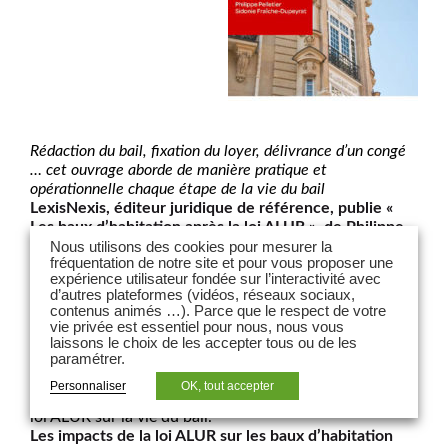
Rédaction du bail, fixation du loyer, délivrance d’un congé
… cet ouvrage aborde de manière pratique et
opérationnelle chaque étape de la vie du bail
LexisNexis, éditeur juridique de référence, publie «
Les baux d’habitation après la loi ALUR », de Philippe
Pelletier et Sidonie Fraîche-Dupeyrat, avocats
Nous utilisons des cookies pour mesurer la
fréquentation de notre site et pour vous proposer une
associés au Cabinet LPA-CGR avocats.
expérience utilisateur fondée sur l’interactivité avec
Préfacé par le Professeur Périnet-Marquet, cet
d’autres plateformes (vidéos, réseaux sociaux,
ouvrage d’actualité décrit le nouveau dispositif légal et,
contenus animés …). Parce que le respect de votre
en tentant de lever les ambigüités qu’il contient,
vie privée est essentiel pour nous, nous vous
propose des solutions d’application pratique.
laissons le choix de les accepter tous ou de les
paramétrer.
Il s’adresse aux professionnels de l’immobilier, aux
praticiens du droit, aux étudiants ainsi qu’aux bailleurs
Personnaliser
OK, tout accepter
et locataires souhaitant comprendre les impacts de la
loi ALUR sur la vie du bail.
Les impacts de la loi ALUR sur les baux d’habitation