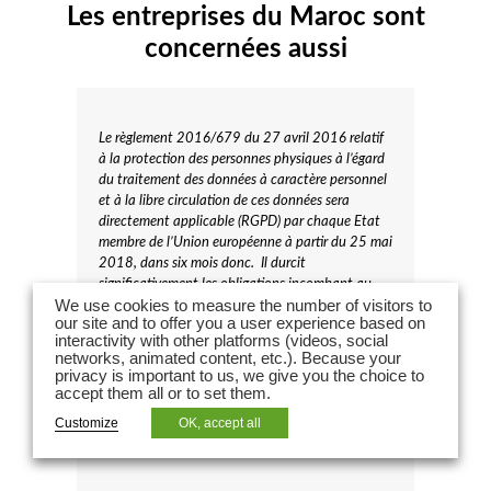
Les entreprises du Maroc sont
concernées aussi
Le règlement 2016/679 du 27 avril 2016 relatif
à la protection des personnes physiques à l’égard
du traitement des données à caractère personnel
et à la libre circulation de ces données sera
directe­ment applicable (RGPD) par chaque Etat
membre de l’Union européenne à partir du 25 mai
2018, dans six mois donc.
Il durcit
significativement les obliga­tions incombant au
responsable de trai­tement et au sous-traitant,
We use cookies to measure the number of visitors to
our site and to offer you a user experience based on
notamment en matière de sécurité des données et
interactivity with other platforms (videos, social
droits des personnes concernées.
S’il est certain
networks, animated content, etc.). Because your
que le Règlement 2016/679 vise en premier lieu
privacy is important to us, we give you the choice to
les socié­tés établies sur le territoire de l’Union,
accept them all or to set them.
son champ territorial est étendu et peut
Customize
OK, accept all
concerner directement les entreprises éta­blies et
exerçant leur activité au Maroc.