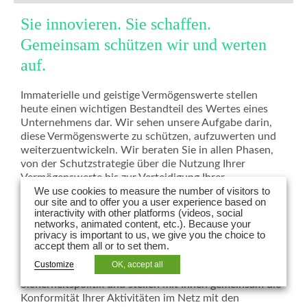
Sie innovieren. Sie schaffen.
Gemeinsam schützen wir und werten
auf.
Immaterielle und geistige Vermögenswerte stellen
heute einen wichtigen Bestandteil des Wertes eines
Unternehmens dar. Wir sehen unsere Aufgabe darin,
diese Vermögenswerte zu schützen, aufzuwerten und
weiterzuentwickeln. Wir beraten Sie in allen Phasen,
von der Schutzstrategie über die Nutzung Ihrer
Vermögenswerte bis zur Verteidigung Ihrer
We use cookies to measure the number of visitors to
immateriellen Werte vor den Gerichten.
our site and to offer you a user experience based on
interactivity with other platforms (videos, social
In einer Welt, in der Technologien und Daten ein
networks, animated content, etc.). Because your
unumgänglicher Bestandteil aller Aktivitäten geworden
privacy is important to us, we give you the choice to
sind, unterstützen wir Sie auch bei der Konzeption
accept them all or to set them.
Ihrer IT-Projekte und -Verträge. Wir betreuen Sie
Customize
OK, accept all
darüber hinaus bei der Implementierung einer IT-
Sicherheitspolitik und stellen mit Ihnen gemeinsam die
Konformität Ihrer Aktivitäten im Netz mit den