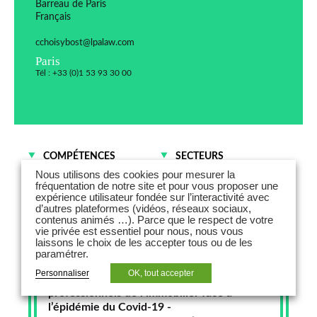
Barreau de Paris
Français
cchoisybost@lpalaw.com
Paris
Tél : +33 (0)1 53 93 30 00
COMPÉTENCES
SECTEURS
Opérations et gestion
Immobilier
Nous utilisons des cookies pour mesurer la
immobilières
fréquentation de notre site et pour vous proposer une
Assurances
expérience utilisateur fondée sur l’interactivité avec
d’autres plateformes (vidéos, réseaux sociaux,
contenus animés …). Parce que le respect de votre
vie privée est essentiel pour nous, nous vous
laissons le choix de les accepter tous ou de les
paramétrer.
31 mars 2020
Personnaliser
OK, tout accepter
Immoweek Spécial Covid-19 | Les
professionnels de l’immobilier face à
l’épidémie du Covid-19 -