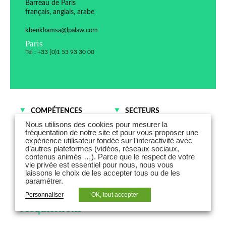
Barreau de Paris
français, anglais, arabe
kbenkhamsa@lpalaw.com
Paris
Tél : +33 [0)1 53 93 30 00
COMPÉTENCES
SECTEURS
Fusions - Acquisitions et
Industries
Nous utilisons des cookies pour mesurer la
Droit des sociétés
fréquentation de notre site et pour vous proposer une
Énergies
expérience utilisateur fondée sur l’interactivité avec
Technologies - Média -
d’autres plateformes (vidéos, réseaux sociaux,
Télécommunications
contenus animés …). Parce que le respect de votre
vie privée est essentiel pour nous, nous vous
laissons le choix de les accepter tous ou de les
Karim Ben Khamsa est counsel au
paramétrer.
sein du département Fusions-
Personnaliser
OK, tout accepter
Acquisitions