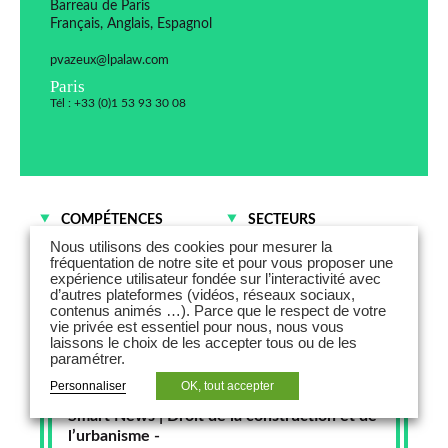
Barreau de Paris
Français, Anglais, Espagnol
pvazeux@lpalaw.com
Paris
Tél : +33 (0)1 53 93 30 08
COMPÉTENCES
SECTEURS
Opérations et gestion
Immobilier
Nous utilisons des cookies pour mesurer la
immobilières
fréquentation de notre site et pour vous proposer une
expérience utilisateur fondée sur l’interactivité avec
Risques et Assurances
d’autres plateformes (vidéos, réseaux sociaux,
contenus animés …). Parce que le respect de votre
vie privée est essentiel pour nous, nous vous
laissons le choix de les accepter tous ou de les
paramétrer.
Personnaliser
OK, tout accepter
17 décembre 2021
Smart News | Droit de la construction et de
l’urbanisme -