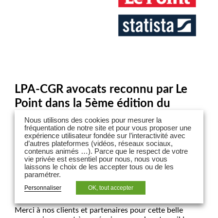
LPA-CGR avocats reconnu par Le
Point dans la 5ème édition du
Palmarès des avocats
Nous utilisons des cookies pour mesurer la
fréquentation de notre site et pour vous proposer une
expérience utilisateur fondée sur l’interactivité avec
LPA-CGR avocats a de nouveau été classé par Le Point
d’autres plateformes (vidéos, réseaux sociaux,
parmi les meilleurs cabinets d’avocats de France dans
contenus animés …). Parce que le respect de votre
les catégories suivantes :
vie privée est essentiel pour nous, nous vous
laissons le choix de les accepter tous ou de les
Droit de l’environnement (5 étoiles)
paramétrer.
Droit de l’immobilier (5 étoiles)
Personnaliser
OK, tout accepter
Droit de l’urbanisme (4 étoiles).
Merci à nos clients et partenaires pour cette belle