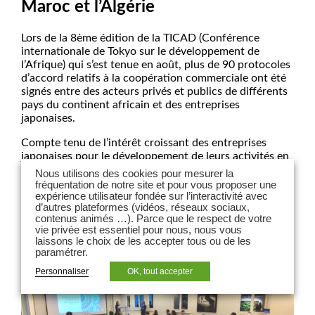
Maroc et l’Algérie
Lors de la 8ème édition de la TICAD (Conférence
internationale de Tokyo sur le développement de
l’Afrique) qui s’est tenue en août, plus de 90 protocoles
d’accord relatifs à la coopération commerciale ont été
signés entre des acteurs privés et publics de différents
pays du continent africain et des entreprises
japonaises.
Compte tenu de l’intérêt croissant des entreprises
japonaises pour le développement de leurs activités en
Afrique, LPA-CGR avocats en partenariat avec la
Nous utilisons des cookies pour mesurer la
Chambre de Commerce et d’Industrie Japonaise en
fréquentation de notre site et pour vous proposer une
France (CCIJF) ont eu le plaisir d’organiser un séminaire
expérience utilisateur fondée sur l’interactivité avec
d’autres plateformes (vidéos, réseaux sociaux,
sur » Comment investir avec succès en Afrique du
contenus animés …). Parce que le respect de votre
Nord – Focus sur le Maroc et l’Algérie » qui a eu lieu le
vie privée est essentiel pour nous, nous vous
15 novembre 2022 à Paris.
laissons le choix de les accepter tous ou de les
paramétrer.
Personnaliser
OK, tout accepter