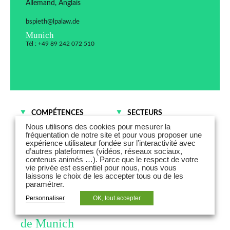
Allemand, Anglais
bspieth@lpalaw.de
Munich
Tél : +49 89 242 072 510
COMPÉTENCES
SECTEURS
Fusions - Acquisitions et
Immobilier
Nous utilisons des cookies pour mesurer la
Droit des sociétés
fréquentation de notre site et pour vous proposer une
expérience utilisateur fondée sur l’interactivité avec
Droit fiscal
d’autres plateformes (vidéos, réseaux sociaux,
contenus animés …). Parce que le respect de votre
vie privée est essentiel pour nous, nous vous
Dr. Bernd Spieth est avocat
laissons le choix de les accepter tous ou de les
paramétrer.
(Rechtsanwalt) associé et conseiller
Personnaliser
OK, tout accepter
fiscaliste (Steuerberater) au bureau
de Munich