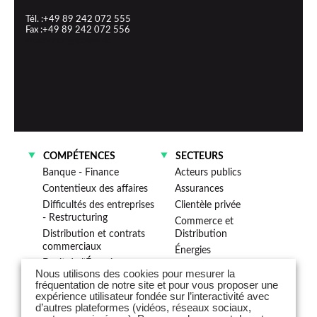
Tél. :+49 89 242 072 555
Fax :+49 89 242 072 556
muenchen@lpalaw.de
COMPÉTENCES
SECTEURS
Banque - Finance
Acteurs publics
Contentieux des affaires
Assurances
Difficultés des entreprises
Clientèle privée
- Restructuring
Commerce et
Distribution et contrats
Distribution
commerciaux
Énergies
Droit de l’Énergie
Immobilier
Nous utilisons des cookies pour mesurer la
Droit fiscal
Industries
fréquentation de notre site et pour vous proposer une
Droit public des affaires
expérience utilisateur fondée sur l’interactivité avec
Institutions financières
d’autres plateformes (vidéos, réseaux sociaux,
Droit social
Santé