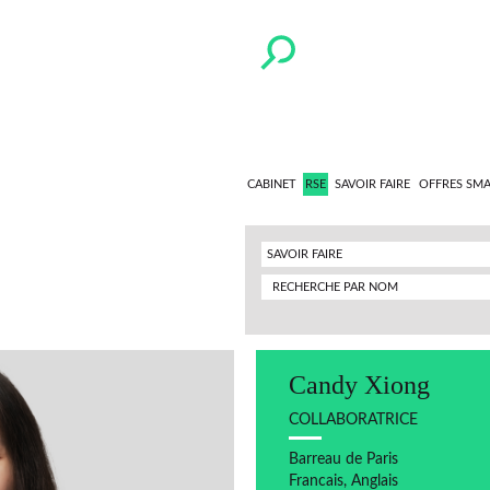
CABINET
RSE
SAVOIR FAIRE
OFFRES SM
SAVOIR FAIRE
Candy Xiong
COLLABORATRICE
Barreau de Paris
Francais, Anglais