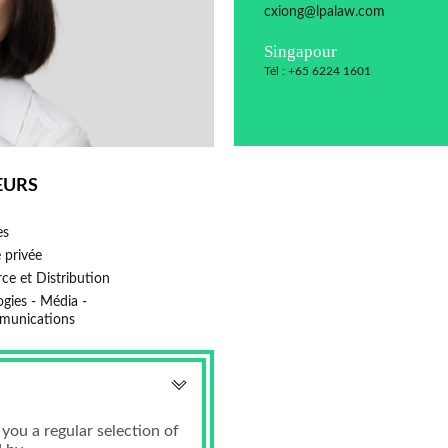
cxiong@lpalaw.com
Singapour
Tél : +65 6224 1601
EURS
es
e privée
ce et Distribution
munications
you a regular selection of