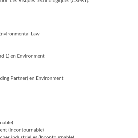
ntion des Risques technologiques (CSPRT).
 Environmental Law
and 1) en Environment
ading Partner) en Environment
nable)
ent (Incontournable)
riches industrielles (Incontournable)