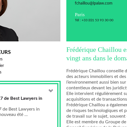
fchaillou@lpalaw.com
Paris
Tél : +33 (0)1 53 93 30 00
Frédérique Chaillou es
EURS
vingt ans dans le dom
es
ier
Frédérique Chaillou conseille d
s
des acteurs immobiliers et des
l’environnement aussi bien sur
contentieux devant les juridict
Elle intervient régulièrement 
7 de Best Lawyers in
acquisitions et de transaction
Frédérique Chaillou a égalemen
 de Best Lawyers in
de risques technologiques et p
ouveau été ...
de travail sur le sujet, souven
Elle est membre du Groupe de tr