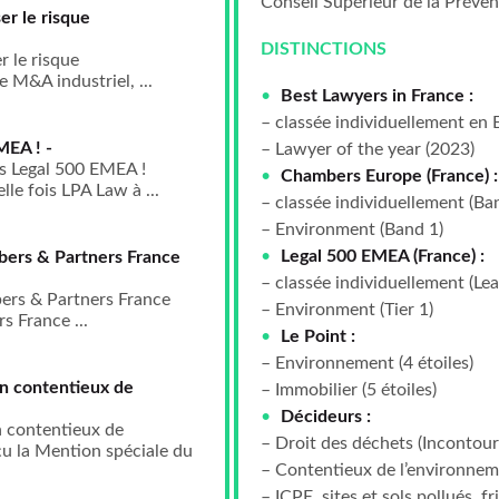
Conseil Supérieur de la Préve
er le risque
DISTINCTIONS
r le risque
 M&A industriel, ...
Best Lawyers in France :
– classée individuellement en
MEA ! -
– Lawyer of the year (2023)
 Legal 500 EMEA !
Chambers Europe (France) :
le fois LPA Law à ...
– classée individuellement (B
– Environment (Band 1)
Legal 500 EMEA (France) :
bers & Partners France
– classée individuellement (Le
ers & Partners France
– Environment (Tier 1)
 France ...
Le Point :
– Environnement (4 étoiles)
en contentieux de
– Immobilier (5 étoiles)
Décideurs :
n contentieux de
– Droit des déchets (Incontour
u la Mention spéciale du
– Contentieux de l’environnem
– ICPE, sites et sols pollués, f