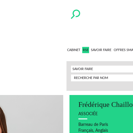
CABINET
RSE
SAVOIR FAIRE
OFFRES SM
SAVOIR FAIRE
Frédérique Chaill
ASSOCIÉE
Barreau de Paris
Français, Anglais