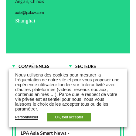
Anglais, Chinois
xxie@lpalaw.com
Shanghai
COMPÉTENCES
SECTEURS
Fusions - Acquisitions et
Énergies
Nous utilisons des cookies pour mesurer la
Droit des sociétés
fréquentation de notre site et pour vous proposer une
Santé
expérience utilisateur fondée sur l’interactivité avec
Droit fiscal
d’autres plateformes (vidéos, réseaux sociaux,
Droit social
contenus animés …). Parce que le respect de votre
vie privée est essentiel pour nous, nous vous
laissons le choix de les accepter tous ou de les
paramétrer.
Personnaliser
OK, tout accepter
9 mars 2026
LPA Asia Smart News -