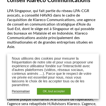
conseil Klareco Communications
LPA Singapour, qui fait partie du réseau LPA-CGR
avocats, a conseillé HAVAS dans le cadre de
l’acquisition de Klareco Communications, une agence
de conseil en communication stratégique d’Asie du
Sud-Est, dont le siège est à Singapour et qui possède
des bureaux en Malaisie et en Indonésie. Klareco
Communications assiste principalement des
multinationales et de grandes entreprises situées en
Asie.
HAVAS est une agence mondiale de publicité et de
Nous utilisons des cookies pour mesurer la
communication qui emploie plus de 22 000 personnes
fréquentation de notre site et pour vous proposer une
dans plus de 100 pays.
expérience utilisateur fondée sur l’interactivité avec
d’autres plateformes (vidéos, réseaux sociaux,
Grâce à cette opération stratégique à Singapour,
contenus animés …). Parce que le respect de votre
HAVAS devrait renforcer sa présence dans la région.
vie privée est essentiel pour nous, nous vous
laissons le choix de les accepter tous ou de les
Cette acquisition s’inscrit dans le cadre des objectifs
paramétrer.
d’expansion de H/Advisors, réseau international de
communication stratégique d’Havas, qui vise à
Personnaliser
OK, tout accepter
renforcer son offre en Asie du Sud-Est, avec Singapour
comme plaque tournante. À la clôture de l’opération,
l’agence sera rebaptisée H/Advisors Klareco. L’agence,