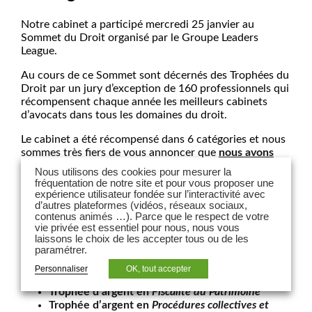
Notre cabinet a participé mercredi 25 janvier au
Sommet du Droit organisé par le Groupe Leaders
League.
Au cours de ce Sommet sont décernés des Trophées du
Droit par un jury d’exception de 160 professionnels qui
récompensent chaque année les meilleurs cabinets
d’avocats dans tous les domaines du droit.
Le cabinet a été récompensé dans 6 catégories et nous
sommes très fiers de vous annoncer que
nous avons
été le seul cabinet à obtenir 4
Trophées d’Or
!
Nous utilisons des cookies pour mesurer la
fréquentation de notre site et pour vous proposer une
Trophée d’or pour la
Meilleure stratégie RSE
expérience utilisateur fondée sur l’interactivité avec
Trophée d’or en
Droit des énergies renouvelables
d’autres plateformes (vidéos, réseaux sociaux,
Trophée d’or pour l’
Africa Desk : énergie et
contenus animés …). Parce que le respect de votre
vie privée est essentiel pour nous, nous vous
Infrastructure
laissons le choix de les accepter tous ou de les
Trophée d’or en
Droit des baux
paramétrer.
* * * *
Personnaliser
OK, tout accepter
Trophée d’argent en
Fiscalité du Patrimoine
Trophée d’argent en
Procédures collectives et