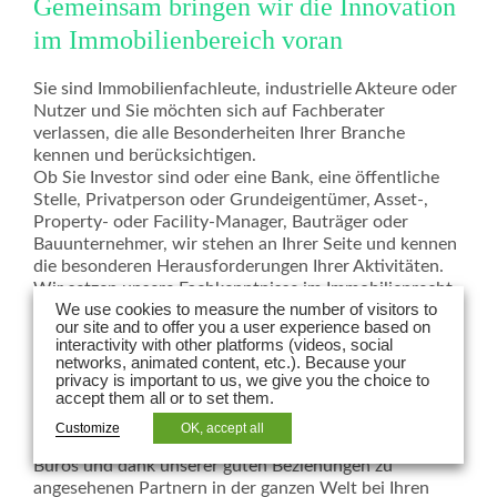
Gemeinsam bringen wir die Innovation
im Immobilienbereich voran
Sie sind Immobilienfachleute, industrielle Akteure oder
Nutzer und Sie möchten sich auf Fachberater
verlassen, die alle Besonderheiten Ihrer Branche
kennen und berücksichtigen.
Ob Sie Investor sind oder eine Bank, eine öffentliche
Stelle, Privatperson oder Grundeigentümer, Asset-,
Property- oder Facility-Manager, Bauträger oder
Bauunternehmer, wir stehen an Ihrer Seite und kennen
die besonderen Herausforderungen Ihrer Aktivitäten.
Wir setzen unsere Fachkenntnisse im Immobilienrecht
We use cookies to measure the number of visitors to
und allen angrenzenden Fachgebieten wie öffentliches
our site and to offer you a user experience based on
Recht, Stadtentwicklung und Umwelt,
interactivity with other platforms (videos, social
Gesellschaftsrecht und Fusionen/Akquisitionen,
networks, animated content, etc.). Because your
Finanzierungen, Steuerrecht, Recht der
privacy is important to us, we give you the choice to
accept them all or to set them.
Informationstechnologie und des geistigen Eigentums
sowie Arbeitsrecht für Sie ein.
Customize
OK, accept all
Wir unterstützen Sie mit Hilfe unserer internationalen
Büros und dank unserer guten Beziehungen zu
angesehenen Partnern in der ganzen Welt bei Ihren