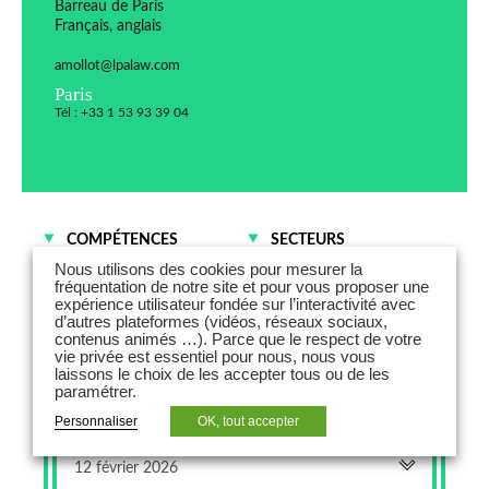
Barreau de Paris
Français, anglais
amollot@lpalaw.com
Paris
Tél : +33 1 53 93 39 04
COMPÉTENCES
SECTEURS
Concurrence et
Commerce et
Nous utilisons des cookies pour mesurer la
régulation économique
Distribution
fréquentation de notre site et pour vous proposer une
expérience utilisateur fondée sur l’interactivité avec
Contentieux des affaires
Institutions financières
d’autres plateformes (vidéos, réseaux sociaux,
Distribution et contrats
Santé
contenus animés …). Parce que le respect de votre
commerciaux
vie privée est essentiel pour nous, nous vous
laissons le choix de les accepter tous ou de les
paramétrer.
Personnaliser
OK, tout accepter
12 février 2026