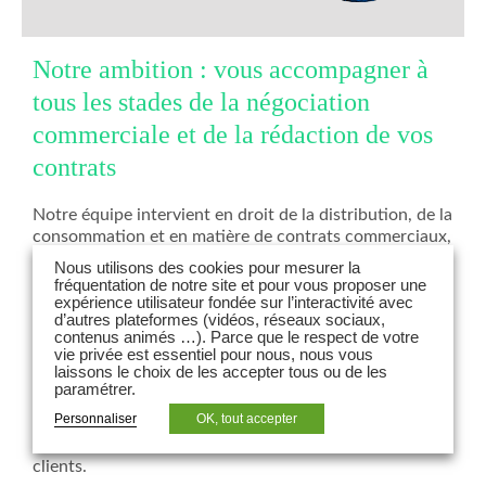
Notre ambition : vous accompagner à
tous les stades de la négociation
commerciale et de la rédaction de vos
contrats
Notre équipe intervient en droit de la distribution, de la
consommation et en matière de contrats commerciaux,
tant en conseil qu’en contentieux.
Nous utilisons des cookies pour mesurer la
fréquentation de notre site et pour vous proposer une
L’équipe accompagne les entreprises dans leur stratégie
expérience utilisateur fondée sur l’interactivité avec
contractuelle et commerciale et dans la maîtrise des
d’autres plateformes (vidéos, réseaux sociaux,
contenus animés …). Parce que le respect de votre
risques liés à leurs activités, en veillant à leur assurer
vie privée est essentiel pour nous, nous vous
équilibre, sécurité et conformité.
laissons le choix de les accepter tous ou de les
paramétrer.
Elle travaille en synergie avec les autres départements
Personnaliser
OK, tout accepter
du cabinet à Paris et à l’étranger sur tous les aspects
réglementaires qui s’appliquent à l’activité de ses
clients.