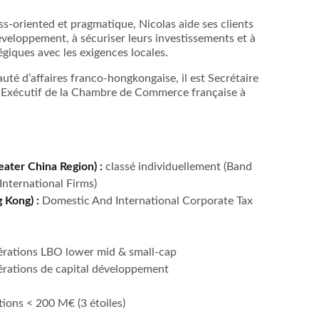
s-oriented et pragmatique, Nicolas aide ses clients
développement, à sécuriser leurs investissements et à
tégiques avec les exigences locales.
té d’affaires franco-hongkongaise, il est Secrétaire
Exécutif de la Chambre de Commerce française à
eater China Region) :
classé individuellement (Band
International Firms)
g Kong) :
Domestic And International Corporate Tax
érations LBO lower mid & small-cap
érations de capital développement
tions < 200 M€ (3 étoiles)