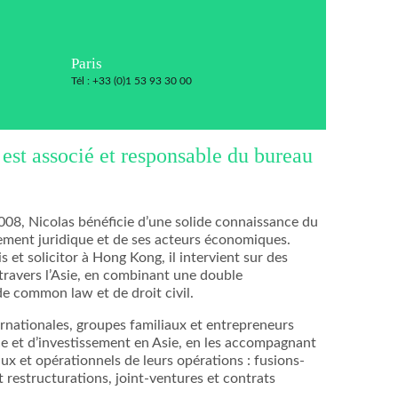
Paris
Tél : +33 (0)1 53 93 30 00
est associé et responsable du bureau
08, Nicolas bénéficie d’une solide connaissance du
ement juridique et de ses acteurs économiques.
s et solicitor à Hong Kong, il intervient sur des
 travers l’Asie, en combinant une double
 common law et de droit civil.
ternationales, groupes familiaux et entrepreneurs
ce et d’investissement en Asie, en les accompagnant
caux et opérationnels de leurs opérations : fusions-
t restructurations, joint-ventures et contrats