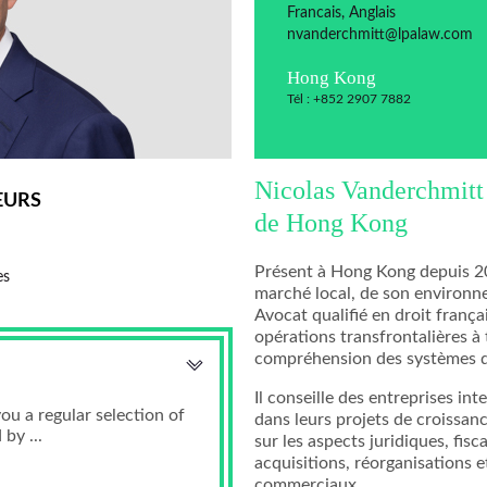
Francais, Anglais
nvanderchmitt@lpalaw.com
Hong Kong
Tél : +852 2907 7882
Nicolas Vanderchmitt 
EURS
de Hong Kong
Présent à Hong Kong depuis 20
es
marché local, de son environn
Avocat qualifié en droit françai
opérations transfrontalières à
compréhension des systèmes de
Il conseille des entreprises in
ou a regular selection of
dans leurs projets de croissan
by ...
sur les aspects juridiques, fis
acquisitions, réorganisations e
commerciaux.