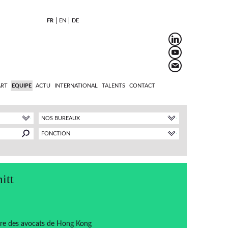
FR
EN
DE
ART
EQUIPE
ACTU
INTERNATIONAL
TALENTS
CONTACT
NOS BUREAUX
FONCTION
itt
ordre des avocats de Hong Kong