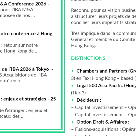
M&A Conference 2026 -
 pour l’IBA M&A
Reconnu pour sa vision busines
posée de nos ...
à structurer leurs projets de 
concilier leurs impératifs stra
Très impliqué dans la communau
r notre conférence à Hong
Général et membre du Comité 
 : retour sur notre
Hong Kong.
e Hong Kong de ...
DISTINCTIONS
 de l’IBA 2026 à Tokyo -
Chambers
and Partners (Gr
 Acquisitions de l’IBA
3) en Tax: Hong Kong – based (
nférence ...
Legal 500 Asia Pacific (Hon
(Tier 3)
: enjeux et stratégies - 25
Décideurs :
– Capital investissement – Op
 l’étranger : enjeux et
– Capital investissement – Op
caux des ...
Option Droit & Affaires :
– Fusions-acquisitions : Opéra