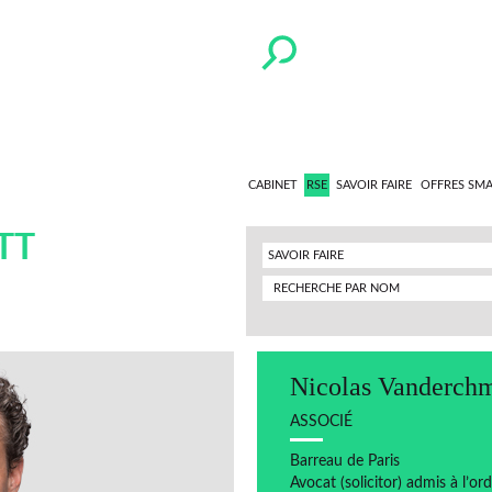
CABINET
RSE
SAVOIR FAIRE
OFFRES SM
TT
SAVOIR FAIRE
Nicolas Vanderchm
ASSOCIÉ
Barreau de Paris
Avocat (solicitor) admis à l’