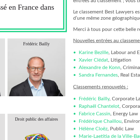
entrées au classement ; vous t
sé en France dans
Le classement Best Lawyers es
d’une même zone géographique
Merci à tous pour cette belle 
Nouvelles entrées au classeme
Frédéric Bailly
Sidonie Fraîche-Dupeyrat
Karine Bezille
, Labour and
Xavier Clédat
, Litigation
Alexandre de Konn
, Crimin
Sandra Fernandes
, Real Est
Classements renouvelés :
Frédéric Bailly
, Corporate L
Raphaël Chantelot
, Corpor
Fabrice Cassin
, Energy Law
Droit public des affaires
Droit social
Frédérique Chaillou
, Envir
Hélène Cloëz
, Public Law
Marie-Laetitia de la Ville-B