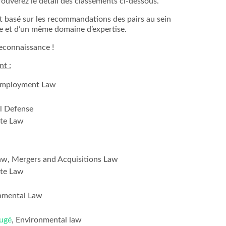
rouverez le détail des classements ci-dessous.
t basé sur les recommandations des pairs au sein
 et d’un même domaine d’expertise.
reconnaissance !
nt :
Hélène Cloëz
Xavier Clédat
Alexandre
 Employment Law
al Defense
ate Law
aw, Mergers and Acquisitions Law
ate Law
Environnement
Fusions - Acquisitions et Droit
Opérations 
onmental Law
des sociétés
immobil
augé
, Environmental law