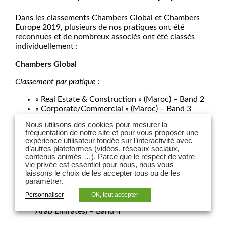
Dans les classements Chambers Global et Chambers
Europe 2019, plusieurs de nos pratiques ont été
reconnues et de nombreux associés ont été classés
individuellement :
Chambers Global
Classement par pratique :
« Real Estate & Construction » (Maroc) – Band 2
« Corporate/Commercial » (Maroc) – Band 3
Nous utilisons des cookies pour mesurer la
Classement par avocat :
fréquentation de notre site et pour vous proposer une
expérience utilisateur fondée sur l’interactivité avec
Romain Berthon
– « Real Estate & Construction »
d’autres plateformes (vidéos, réseaux sociaux,
– Band 1
contenus animés …). Parce que le respect de votre
Alain Gauvin
– « Corporate/Commercial »
vie privée est essentiel pour nous, nous vous
(Maroc) – Band 2
laissons le choix de les accepter tous ou de les
paramétrer.
Rym Loucif
– « Corporate/Commercial Firms »
(Algérie) – Band 2
Personnaliser
OK, tout accepter
Karim J Nassif
– « Dispute resolution » ( United
Arab Emirates) – Band 4